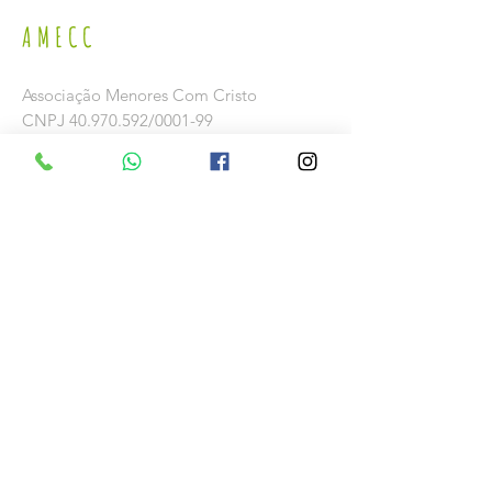
AMECC
Associação Menores Com Cristo
CNPJ
40.970.592
/0001-99
Rua Pe. Ibiapina 110,
Caixa Postal 25
58.200-000
Guarabira-PB, Bairro Juá
(83) 3271-3110
amecc@uol.com.br
Conta
Banco: Bradesco S. A.
Av. Padre Inacio Almeida, s/n
58.200-000 Guarabira, PB, Brasil
SWIFT code: BBDEBRSPSPO