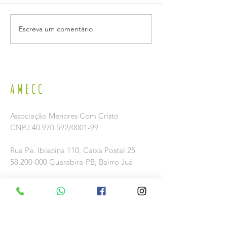
Escreva um comentário
LANÇAMENTO DA CAMPANHA 2026 DE
VISITA DO DEPUTADO FEDER
PREVENÇÃO E COMBATE AO TRABALHO
RODRIGUES
INFANTIL NO SÃO JOÃO.
AMECC
Associação Menores Com Cristo
CNPJ
40.970.592
/0001-99
Rua Pe. Ibiapina 110,
Caixa Postal 25
58.200-000
Guarabira-PB, Bairro Juá
(83) 3271-3110
amecc@uol.com.br
Conta