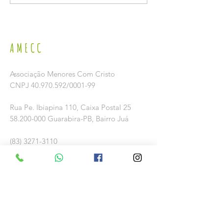
PREVENÇÃO E COMBATE AO TRABALHO
RODRIGUES
INFANTIL NO SÃO JOÃO.
AMECC
Associação Menores Com Cristo
CNPJ
40.970.592
/0001-99
Rua Pe. Ibiapina 110,
Caixa Postal 25
58.200-000
Guarabira-PB, Bairro Juá
(83) 3271-3110
amecc@uol.com.br
Conta
Banco: Bradesco S. A.
Av. Padre Inacio Almeida, s/n