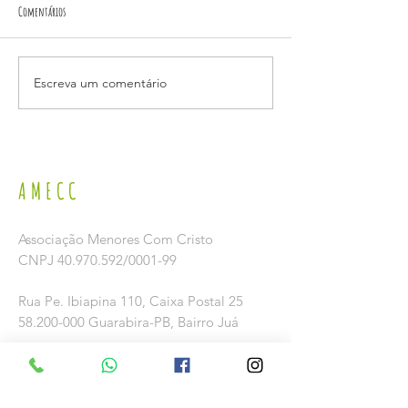
Comentários
Escreva um comentário
LANÇAMENTO DA CAMPANHA 2026 DE
VISITA DO DEPUTADO FEDER
PREVENÇÃO E COMBATE AO TRABALHO
RODRIGUES
INFANTIL NO SÃO JOÃO.
AMECC
Associação Menores Com Cristo
CNPJ
40.970.592
/0001-99
Rua Pe. Ibiapina 110,
Caixa Postal 25
58.200-000
Guarabira-PB, Bairro Juá
(83) 3271-3110
amecc@uol.com.br