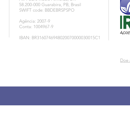
58.200-000 Guarabira, PB, Brasil
5
SWIFT code: BBDEBRSPSPO
Agência: 2007-9
Conta: 1004967-9
IBAN: BR3160746948020070000030015C1
Doe 