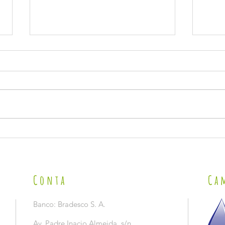
VISITA 
LANÇAMENTO DA CAMPANHA 2026 DE PREVENÇÃO E
COMBATE AO TRABALHO INFANTIL NO SÃO JOÃO.
Conta
Ca
Banco: Bradesco S. A.
Av. Padre Inacio Almeida, s/n