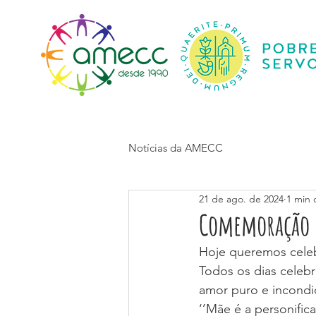
Início
Notícias da AMECC
21 de ago. de 2024
1 min 
Comemoração d
Hoje queremos celeb
Todos os dias celeb
amor puro e incondic
‘’Mãe é a personific