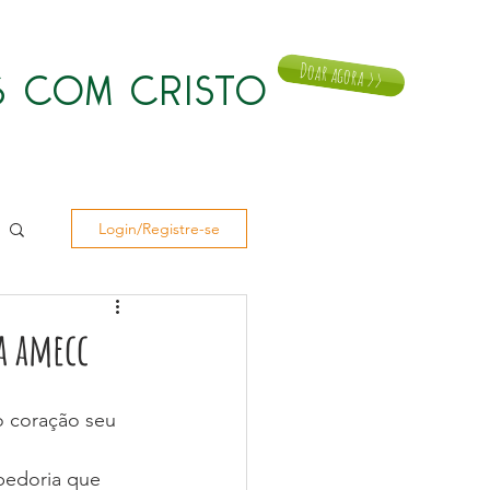
Doar agora >>
 COM CRISTO
Notícias
Doar
Contato
Login/Registre-se
a amecc
o coração seu 
abedoria que 