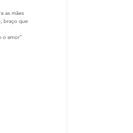
ra as mães 
, braço que 
 o amor’’