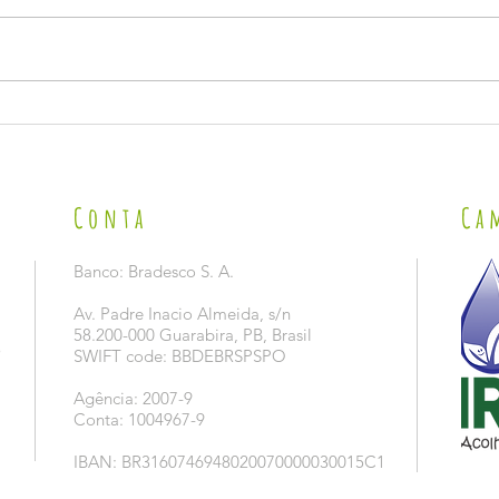
VISITA 
LANÇAMENTO DA CAMPANHA 2026 DE PREVENÇÃO E
COMBATE AO TRABALHO INFANTIL NO SÃO JOÃO.
Conta
Ca
Banco: Bradesco S. A.
Av. Padre Inacio Almeida, s/n
58.200-000 Guarabira, PB, Brasil
5
SWIFT code: BBDEBRSPSPO
Agência: 2007-9
Conta: 1004967-9
IBAN: BR3160746948020070000030015C1