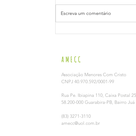
Escreva um comentário
VI SEMINÁRIO MUNICIPAL DE ENFRENTAMENTO AO
TRABALHO INFANTIL
AMECC
Associação Menores Com Cristo
CNPJ 40.970.592/0001-99
Rua Pe. Ibiapina 110,
Caixa Postal 2
58.200-000 Guarabira-PB, Bairro Juá
(83) 3271-3110
amecc@uol.com.br