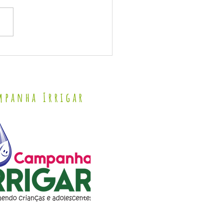
DO DEPUTADO FEDERAL ROMERO RODRIGUES
mpanha Irrigar