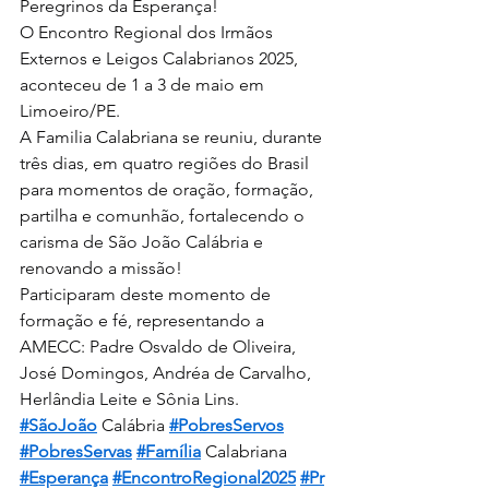
Peregrinos da Esperança!
O Encontro Regional dos Irmãos 
Externos e Leigos Calabrianos 2025, 
aconteceu de 1 a 3 de maio em 
Limoeiro/PE.
A Familia Calabriana se reuniu, durante 
três dias, em quatro regiões do Brasil 
para momentos de oração, formação, 
partilha e comunhão, fortalecendo o 
carisma de São João Calábria e 
renovando a missão!
Participaram deste momento de 
formação e fé, representando a 
AMECC: Padre Osvaldo de Oliveira, 
José Domingos, Andréa de Carvalho, 
Herlândia Leite e Sônia Lins.
#SãoJoão
 Calábria 
#PobresServos
#PobresServas
#Família
 Calabriana
#Esperança
#EncontroRegional2025
#Pr