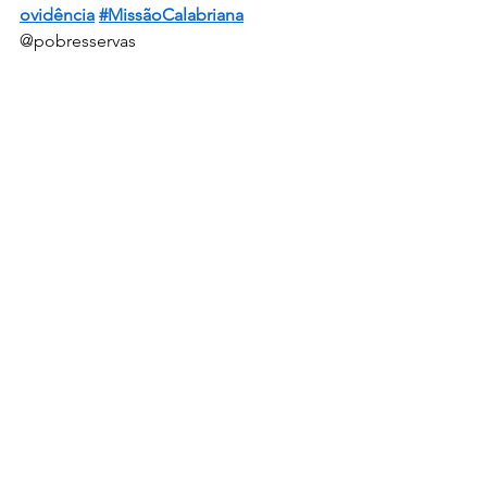
ovidência
#MissãoCalabriana
@pobresservas