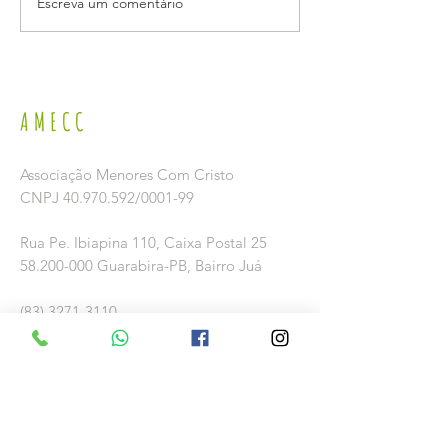
Escreva um comentário
LANÇAMENTO DA CAMPANHA 2026 DE
VISITA DO DEPUTADO FEDER
PREVENÇÃO E COMBATE AO TRABALHO
RODRIGUES
INFANTIL NO SÃO JOÃO.
AMECC
Associação Menores Com Cristo
CNPJ
40.970.592
/0001-99
Rua Pe. Ibiapina 110,
Caixa Postal 25
58.200-000
Guarabira-PB, Bairro Juá
(83) 3271-3110
amecc@uol.com.br
Conta
Banco: Bradesco S. A.