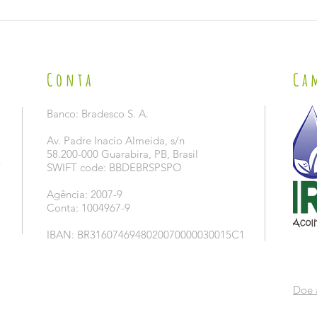
VISITA 
LANÇAMENTO DA CAMPANHA 2026 DE PREVENÇÃO E
COMBATE AO TRABALHO INFANTIL NO SÃO JOÃO.
Conta
Ca
Banco: Bradesco S. A.
Av. Padre Inacio Almeida, s/n
58.200-000 Guarabira, PB, Brasil
5
SWIFT code: BBDEBRSPSPO
Agência: 2007-9
Conta: 1004967-9
IBAN: BR3160746948020070000030015C1
Doe 