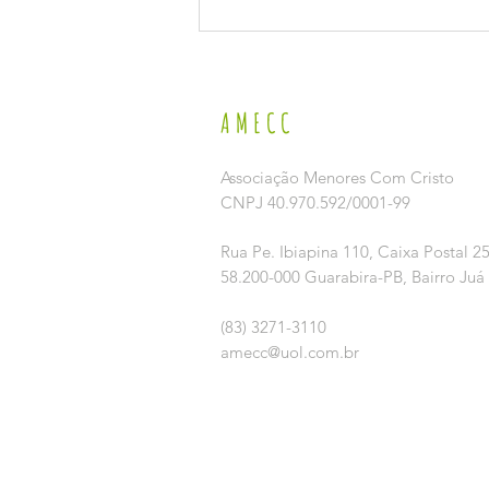
VI SEMINÁRIO MUNICIPAL DE ENFRENTAMENTO AO
TRABALHO INFANTIL
AMECC
Associação Menores Com Cristo
CNPJ 40.970.592/0001-99
Rua Pe. Ibiapina 110,
Caixa Postal 2
58.200-000 Guarabira-PB, Bairro Juá
(83) 3271-3110
amecc@uol.com.br