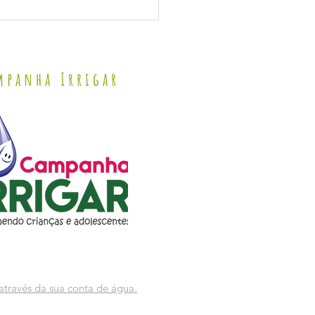
DO DEPUTADO FEDERAL ROMERO RODRIGUES
mpanha Irrigar
através da sua conta de água.