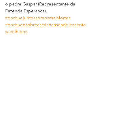
o padre Gaspar (Representante da 
Fazenda Esperança). 
#porquejuntossomosmaisfortes
#porqueésobreascriancaseadolescente
sacolhidos
.