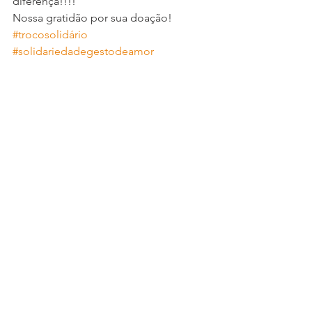
diferença!!!!
Nossa gratidão por sua doação!
#trocosolidário
#solidariedadegestodeamor