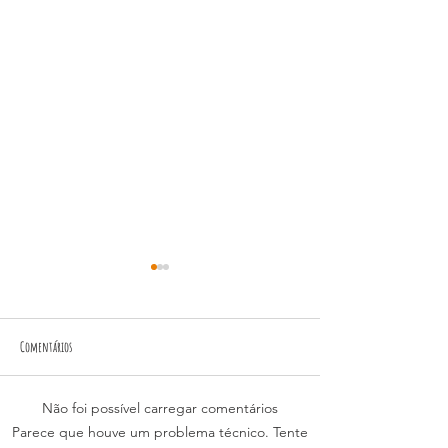
Comentários
Não foi possível carregar comentários
LANÇAMENTO DA CAMPANHA 2026 DE
VISITA DO DEPUTADO FEDER
Parece que houve um problema técnico. Tente