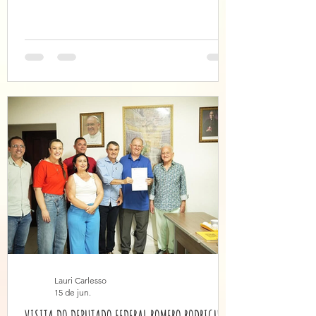
Campanha 2026 de Prevenção e Combate
ao Trabalho Infantil no São João,
realizado na cidade de Campina Grande,
reforçando o compromisso coletivo com
a defesa dos direitos de crianças e
adolescentes. A iniciativa reuniu
instituições governamentais, Sistema de
Justiça, organizações da sociedade civil e
movimentos sociais em torno da
mobilização pelo enfrentamento ao tr
Lauri Carlesso
15 de jun.
VISITA DO DEPUTADO FEDERAL ROMERO RODRIGUES