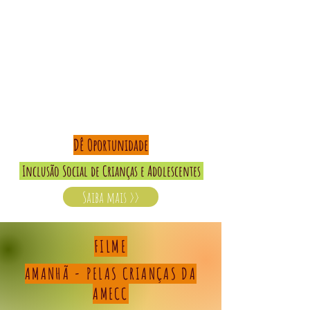
Dê Oportunidade
Inclusão Social de Crianças e Adolescentes
Saiba mais >>
FILME
AMANHÃ - PELAS CRIANÇAS DA
AMECC