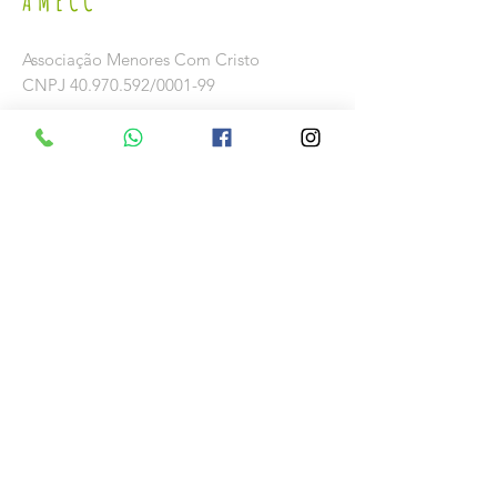
AMECC
Associação Menores Com Cristo
CNPJ
40.970.592
/0001-99
Rua Pe. Ibiapina 110,
Caixa Postal 25
58.200-000
Guarabira-PB, Bairro Juá
(83) 3271-3110
amecc@uol.com.br
Conta
Banco: Bradesco S. A.
Av. Padre Inacio Almeida, s/n
58.200-000 Guarabira, PB, Brasil
SWIFT code: BBDEBRSPSPO
Agência: 2007-9
Conta: 1004967-9