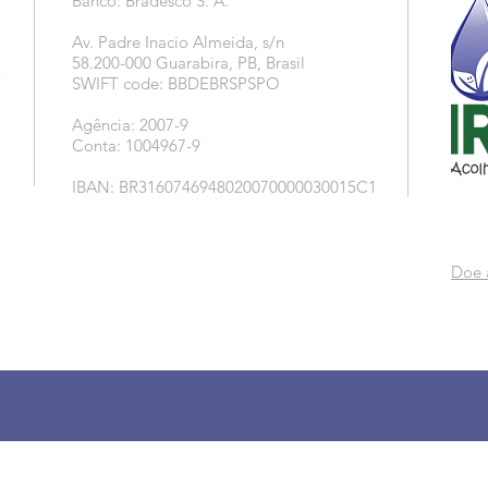
Banco: Bradesco S. A.
Av. Padre Inacio Almeida, s/n
58.200-000 Guarabira, PB, Brasil
5
SWIFT code: BBDEBRSPSPO
Agência: 2007-9
Conta: 1004967-9
IBAN: BR3160746948020070000030015C1
Doe 