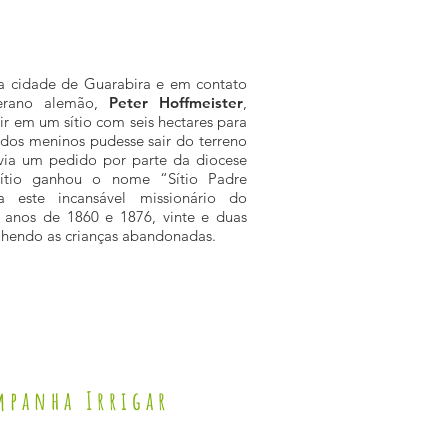
a cidade de Guarabira e em contato
erano alemão,
Peter Hoffmeister
,
r em um sítio com seis hectares para
dos meninos pudesse sair do terreno
avia um pedido por parte da diocese
sítio ganhou o nome “Sítio Padre
 este incansável missionário do
 anos de 1860 e 1876, vinte e duas
lhendo as crianças abandonadas.
mpanha Irrigar