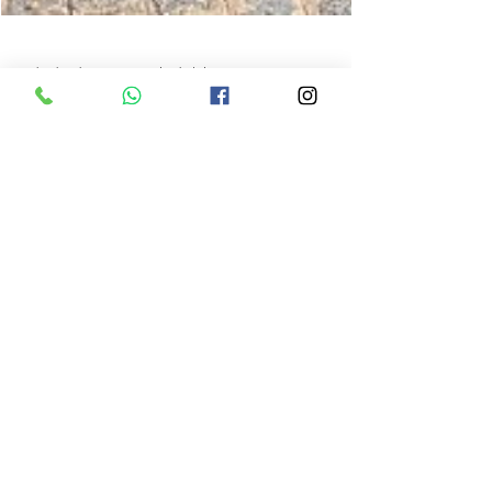
9 de abr. de 2024
1 min de leitura
crianças e adolescentes acolhidos na
AMECC, visitaram o Santuário Memorial
Frei Damião em Guarabira/PB.
No dia ontem(28/03/2024), acompanhados
das mães sociais, Solange, Narcisa e
Rosineide, da Educadora Social Patrcia, da
Assistente Social...