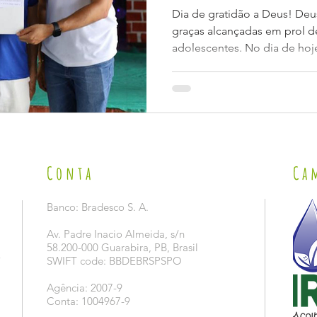
AMECC.
Dia de gratidão a Deus! Deus
graças alcançadas em prol d
adolescentes. No dia de hoje
Conta
Ca
Banco: Bradesco S. A.
Av. Padre Inacio Almeida, s/n
58.200-000 Guarabira, PB, Brasil
5
SWIFT code: BBDEBRSPSPO
Agência: 2007-9
Conta: 1004967-9