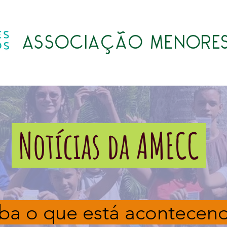
ASSOCIAÇÃO MENORES
Quem somos
Atividades
Transparência
LGPD
Notícias da AMECC
ba o que está acontecen