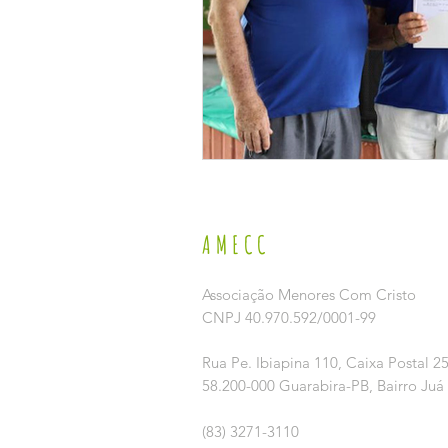
AMECC
Associação Menores Com Cristo
CNPJ 40.970.592/0001-99
Rua Pe. Ibiapina 110,
Caixa Postal 2
58.200-000 Guarabira-PB, Bairro Juá
(83) 3271-3110