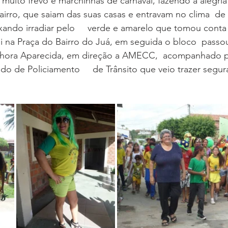
  muito frevo e marchinhas de carnaval, fazendo a alegria
rro, que saiam das suas casas e entravam no clima  de a
ando irradiar pelo     verde e amarelo que tomou conta 
hora Aparecida, em direção a AMECC,  acompanhado pe
 de Policiamento     de Trânsito que veio trazer segur