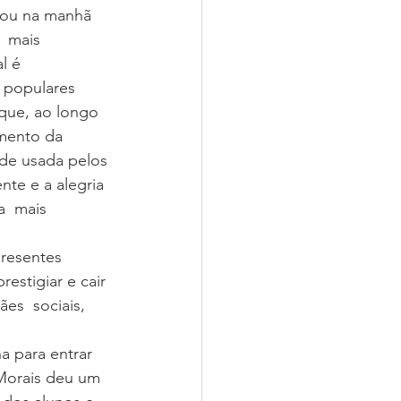
  mais 
l é 
 populares  
 que, ao longo 
emento da 
dade usada pelos 
nte e a alegria 
  mais 
resentes 
stigiar e cair 
es  sociais, 
Morais deu um 