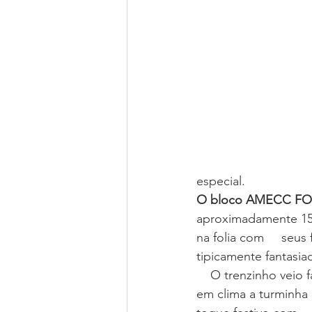
especial. 
O bloco AMECC FO
aproximadamente 150
na folia com     seu
tipicamente fantasia
    O trenzinho veio fazer a festa da criançada com muito confete e  serpentina para entrar 
em clima a turminha