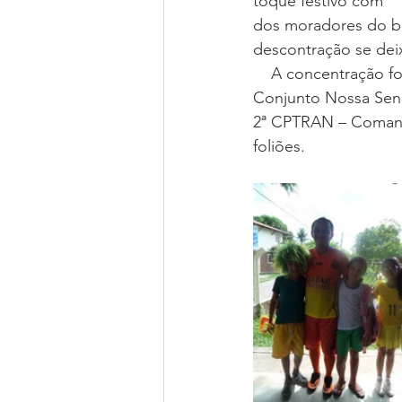
toque festivo com   
dos moradores do bai
descontração se deix
    A concentração foi na Praça do Bairro do Juá, em seguida o bloco  passou pelo 
Conjunto Nossa Sen
2ª CPTRAN – Comando
foliões. 