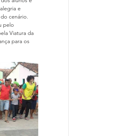
 dos alunos e  
legria e 
do cenário. 
la Viatura da 
ança para os 