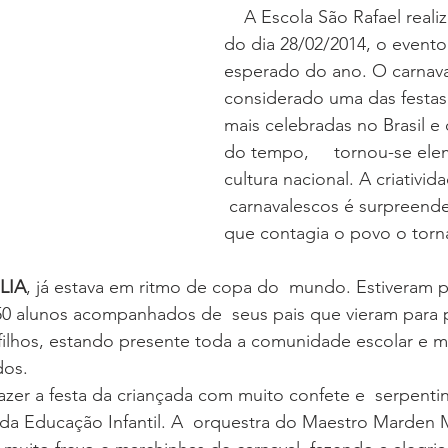
    A Escola São Rafael realizou na manhã 
do dia 28/02/2014, o evento
esperado do ano. O carnava
considerado uma das festas
mais celebradas no Brasil e
do tempo,     tornou-se el
cultura nacional. A criativi
 carnavalescos é surpreende
que contagia o povo o torna
LIA
, já estava em ritmo de copa do  mundo. Estiveram p
 alunos acompanhados de  seus pais que vieram para pre
s filhos, estando presente toda a comunidade escolar e mã
dos. 
 da Educação Infantil. A  orquestra do Maestro Marden 