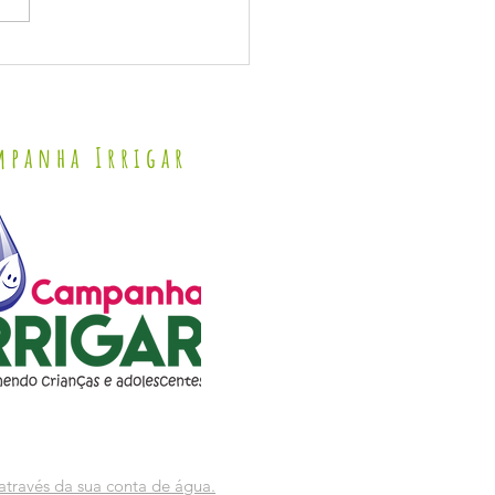
DO DEPUTADO FEDERAL ROMERO RODRIGUES
mpanha Irrigar
através da sua conta de água.