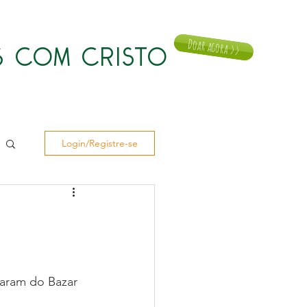
Doar agora >>
 COM CRISTO
Notícias
Doar
Contato
Login/Registre-se
param do Bazar 