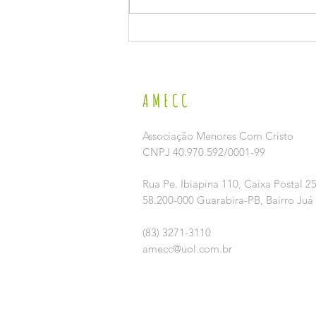
VI SEMINÁRIO MUNICIPAL DE ENFRENTAMENTO AO
TRABALHO INFANTIL
AMECC
Associação Menores Com Cristo
CNPJ 40.970.592/0001-99
Rua Pe. Ibiapina 110,
Caixa Postal 2
58.200-000 Guarabira-PB, Bairro Juá
(83) 3271-3110
amecc@uol.com.br