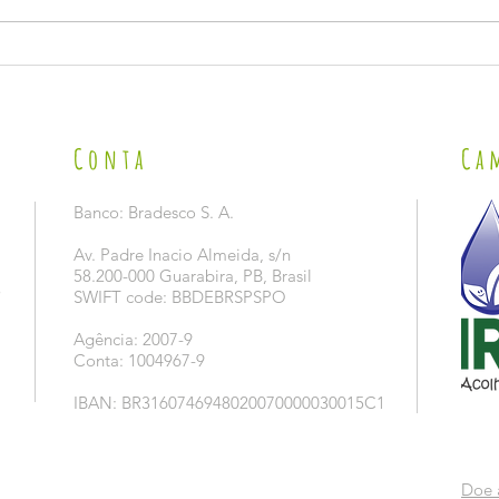
VISITA 
LANÇAMENTO DA CAMPANHA 2026 DE PREVENÇÃO E
COMBATE AO TRABALHO INFANTIL NO SÃO JOÃO.
Conta
Ca
Banco: Bradesco S. A.
Av. Padre Inacio Almeida, s/n
58.200-000 Guarabira, PB, Brasil
5
SWIFT code: BBDEBRSPSPO
Agência: 2007-9
Conta: 1004967-9
IBAN: BR3160746948020070000030015C1
Doe 