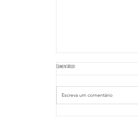
Comentários
Escreva um comentário
VI SEMINÁRIO MUNICIPAL DE ENFRENTAMENTO AO
TRABALHO INFANTIL