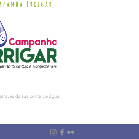
mpanha Irrigar
através da sua conta de água.