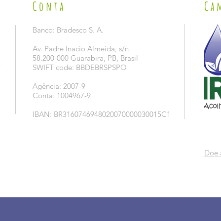
Conta
Ca
Banco: Bradesco S. A.
Av. Padre Inacio Almeida, s/n
58.200-000 Guarabira, PB, Brasil
5
SWIFT code: BBDEBRSPSPO
Agência: 2007-9
Conta: 1004967-9
IBAN: BR3160746948020070000030015C1
Doe 