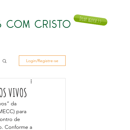
Doar agora >>
 COM CRISTO
Notícias
Doar
Contato
Login/Registre-se
OS VIVOS
vos” da 
MECC) para 
ontro de 
o. Conforme a 