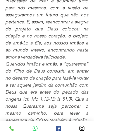
insensatez de viver e acumular tudo 
para nós mesmos, com a ilusão de 
assegurarmos um futuro que não nos 
pertence. E, assim, reencontrar a alegria 
do projeto que Deus colocou na 
criação e no nosso coração: o projeto 
de amá-Lo a Ele, aos nossos irmãos e 
ao mundo inteiro, encontrando neste 
amor a verdadeira felicidade.
Queridos irmãos e irmãs, a "quaresma" 
do Filho de Deus consistiu em entrar 
no deserto da criação para fazê-la voltar 
a ser aquele jardim da comunhão com 
Deus que era antes do pecado das 
origens (cf. Mc 1,12-13; Is 51,3). Que a 
nossa Quaresma seja percorrer o 
mesmo caminho, para levar a 
esperança de Cristo também à criação, 
que "será libertada da escravidão da 