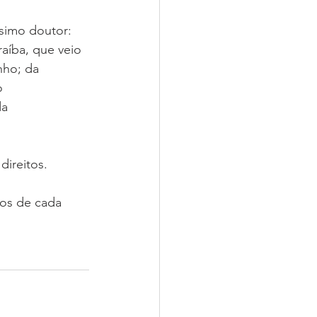
simo doutor: 
aíba, que veio 
nho; da 
o 
da 
direitos.
os de cada 