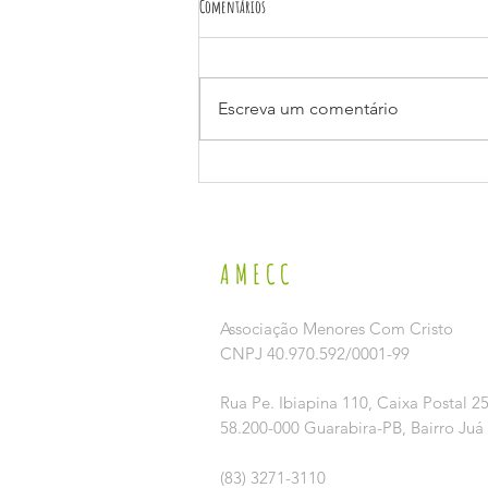
Comentários
Escreva um comentário
VI SEMINÁRIO MUNICIPAL DE ENFRENTAMENTO AO
TRABALHO INFANTIL
AMECC
Associação Menores Com Cristo
CNPJ 40.970.592/0001-99
Rua Pe. Ibiapina 110,
Caixa Postal 2
58.200-000 Guarabira-PB, Bairro Juá
(83) 3271-3110