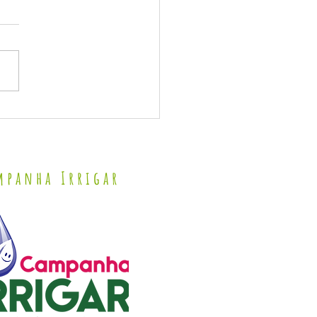
DO DEPUTADO FEDERAL ROMERO RODRIGUES
mpanha Irrigar