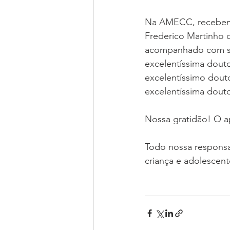
Na AMECC, recebemos
Frederico Martinho d
acompanhado com sua
excelentíssima douto
excelentíssimo douto
excelentíssima doutor
Nossa gratidão! O a
Todo nossa responsa
criança e adolescen