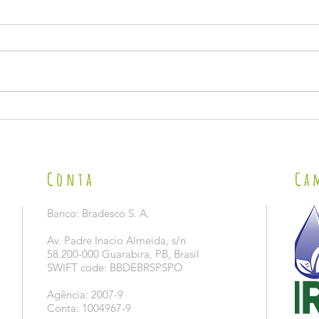
VISITA 
LANÇAMENTO DA CAMPANHA 2026 DE PREVENÇÃO E
COMBATE AO TRABALHO INFANTIL NO SÃO JOÃO.
Conta
Ca
Banco: Bradesco S. A.
Av. Padre Inacio Almeida, s/n
58.200-000 Guarabira, PB, Brasil
5
SWIFT code: BBDEBRSPSPO
Agência: 2007-9
Conta: 1004967-9