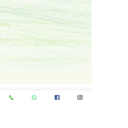
AMECC
Associazione minori con Cristo
CNPJ
40.970.592
/ 0001-99
Rua Pe. Ibiapina nr.,
Casella postale 25