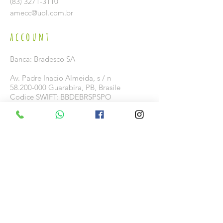
(83) 3271-3110
amecc@uol.com.br
account
Banca: Bradesco SA
Av. Padre Inacio Almeida, s / n
58.200-000
Guarabira, PB, Brasile
Codice SWIFT: BBDEBRSPSPO
Agenzia: 2007-9
Conto:
1004967-9
Siamo un'azienda a conduzione familiare.
IBAN: BR3160746948020070000030015C1
Campagna di irrigazione