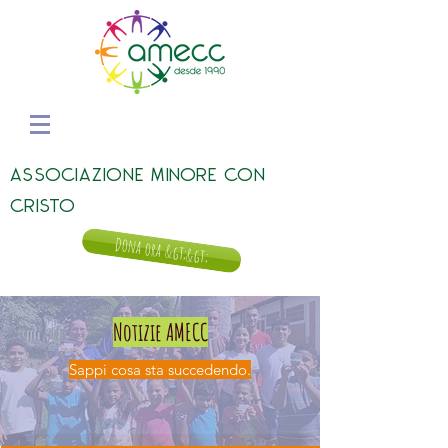
ASSOCIAZIONE MINORE CON
CRISTO
Dona ora &gt;&gt;
Notizie AMECC
Sappi cosa sta succedendo.