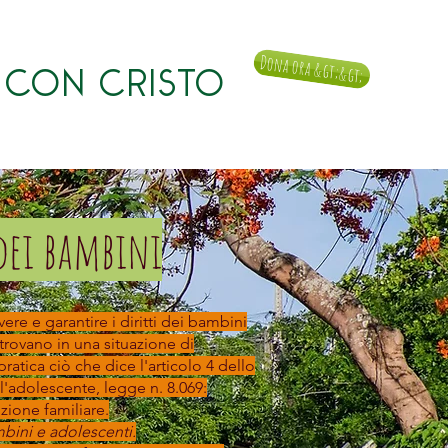
Dona ora &gt;&gt;
 CON CRISTO
notizia
Donare
Contatto
 dei bambini
e e garantire i diritti dei bambini
 trovano in una situazione di
pratica ciò che dice l'articolo 4 dello
'adolescente, legge n. 8.069:
ione familiare.
mbini e adolescenti.