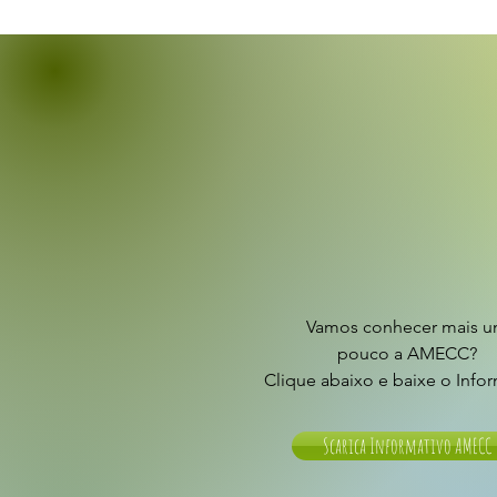
Vamos conhecer mais 
pouco a AMECC?
Clique abaixo e baixe o Info
Scarica Informativo AMECC