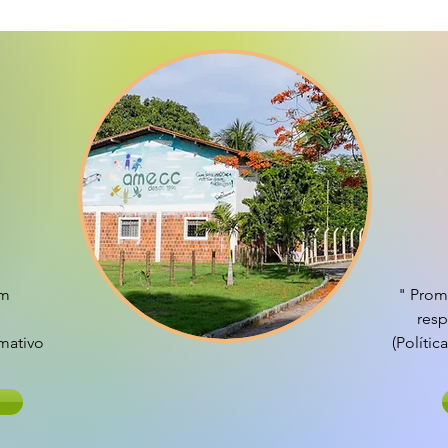
um
" Prom
resp
rmativo
(Políti