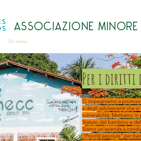
ASSOCIAZIONE MINORE
Chi siamo
Attività
Trasparenza
Cópia: Transparência
Per i diritti
Ci impegniamo a promuover
e degli adolescenti che si
vulnerabilità. Mettiamo in 
Statuto del bambino e dell
Siamo un'azienda a conduz
"Priorità assoluta" per ba